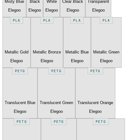
Misty Blue
Black
White
Clear Black
Transparent
Elegoo
Elegoo
Elegoo
Elegoo
Elegoo
PLA
PLA
PLA
PLA
Metallic Gold
Metallic Bronze
Metallic Blue
Metallic Green
Elegoo
Elegoo
Elegoo
Elegoo
PETG
PETG
PETG
Translucent Blue
Translucent Green
Translucent Orange
Elegoo
Elegoo
Elegoo
PETG
PETG
PETG