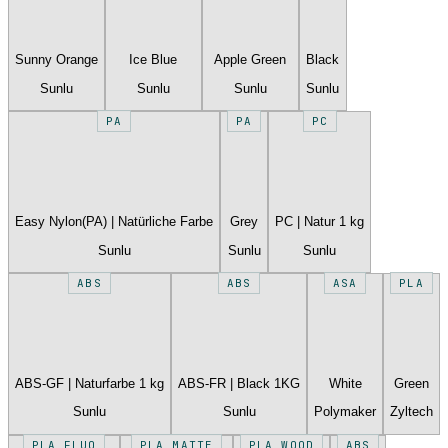
Sunny Orange
Ice Blue
Apple Green
Black
Sunlu
Sunlu
Sunlu
Sunlu
PA
PA
PC
Easy Nylon(PA) | Natürliche Farbe
Grey
PC | Natur 1 kg
Sunlu
Sunlu
Sunlu
ABS
ABS
ASA
PLA
ABS-GF | Naturfarbe 1 kg
ABS-FR | Black 1KG
White
Green
Sunlu
Sunlu
Polymaker
Zyltech
PLA FLUO
PLA MATTE
PLA WOOD
ABS