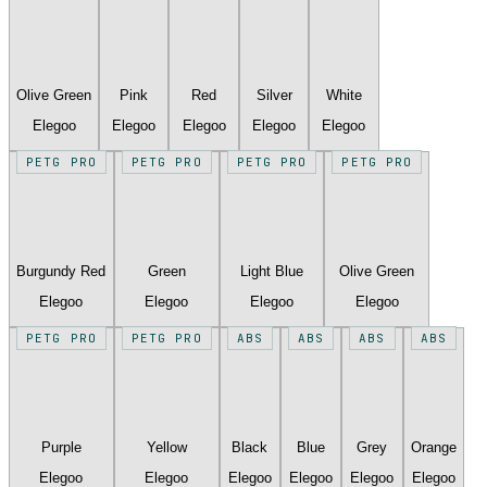
Olive Green
Pink
Red
Silver
White
Elegoo
Elegoo
Elegoo
Elegoo
Elegoo
PETG PRO
PETG PRO
PETG PRO
PETG PRO
Burgundy Red
Green
Light Blue
Olive Green
Elegoo
Elegoo
Elegoo
Elegoo
PETG PRO
PETG PRO
ABS
ABS
ABS
ABS
Purple
Yellow
Black
Blue
Grey
Orange
Elegoo
Elegoo
Elegoo
Elegoo
Elegoo
Elegoo