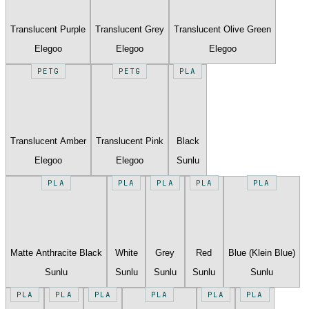
Translucent Purple
Translucent Grey
Translucent Olive Green
Elegoo
Elegoo
Elegoo
PETG
PETG
PLA
Translucent Amber
Translucent Pink
Black
Elegoo
Elegoo
Sunlu
PLA
PLA
PLA
PLA
PLA
Matte Anthracite Black
White
Grey
Red
Blue (Klein Blue)
Sunlu
Sunlu
Sunlu
Sunlu
Sunlu
PLA
PLA
PLA
PLA
PLA
PLA