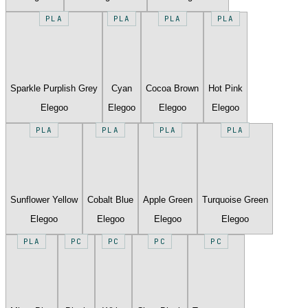
PLA
PLA
PLA
PLA
Sparkle Purplish Grey
Cyan
Cocoa Brown
Hot Pink
Elegoo
Elegoo
Elegoo
Elegoo
PLA
PLA
PLA
PLA
Sunflower Yellow
Cobalt Blue
Apple Green
Turquoise Green
Elegoo
Elegoo
Elegoo
Elegoo
PLA
PC
PC
PC
PC