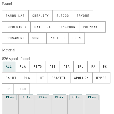
Brand
BAMBU LAB
CREALITY
ELEGOO
ERYONE
FORMFUTURA
HATCHBOX
KINGROON
POLYMAKER
PRUSAMENT
SUNLU
ZYLTECH
ESUN
Material
826 spools found
ALL
PLA
PETG
ABS
ASA
TPU
PA
PC
PA-HT
PLA+
HT
EASYFIL
APOLLOX
HYPER
HP
HIGH
PLA+
PLA+
PLA+
PLA+
PLA+
PLA+