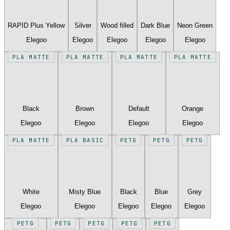
RAPID Plus Yellow
Silver
Wood filled
Dark Blue
Neon Green
Elegoo
Elegoo
Elegoo
Elegoo
Elegoo
PLA MATTE
PLA MATTE
PLA MATTE
PLA MATTE
Black
Brown
Default
Orange
Elegoo
Elegoo
Elegoo
Elegoo
PLA MATTE
PLA BASIC
PETG
PETG
PETG
White
Misty Blue
Black
Blue
Grey
Elegoo
Elegoo
Elegoo
Elegoo
Elegoo
PETG
PETG
PETG
PETG
PETG