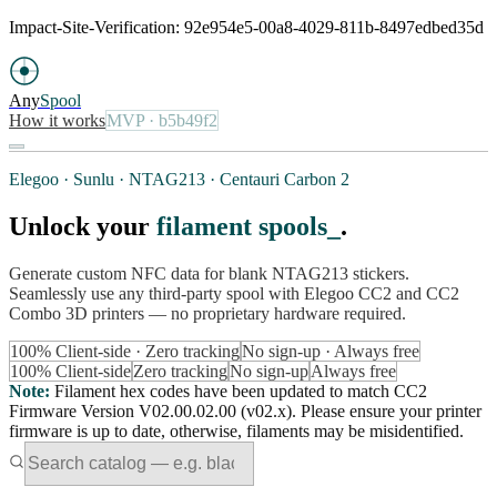
Impact-Site-Verification: 92e954e5-00a8-4029-811b-8497edbed35d
Any
Spool
How it works
MVP
· b5b49f2
Elegoo · Sunlu · NTAG213 · Centauri Carbon 2
Unlock your
filament spools
.
Generate custom NFC data for blank NTAG213 stickers.
Seamlessly use any third-party spool with Elegoo CC2 and CC2
Combo 3D printers — no proprietary hardware required.
100% Client-side · Zero tracking
No sign-up · Always free
100% Client-side
Zero tracking
No sign-up
Always free
Note
:
Filament hex codes have been updated to match CC2
Firmware Version V02.00.02.00 (v02.x). Please ensure your printer
firmware is up to date, otherwise, filaments may be misidentified.