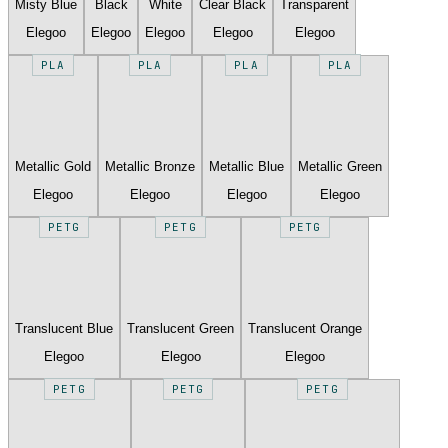
Misty Blue
Black
White
Clear Black
Transparent
Elegoo
Elegoo
Elegoo
Elegoo
Elegoo
PLA
PLA
PLA
PLA
Metallic Gold
Metallic Bronze
Metallic Blue
Metallic Green
Elegoo
Elegoo
Elegoo
Elegoo
PETG
PETG
PETG
Translucent Blue
Translucent Green
Translucent Orange
Elegoo
Elegoo
Elegoo
PETG
PETG
PETG