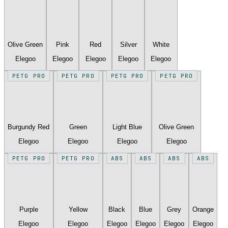
Olive Green
Pink
Red
Silver
White
Elegoo
Elegoo
Elegoo
Elegoo
Elegoo
PETG PRO
PETG PRO
PETG PRO
PETG PRO
Burgundy Red
Green
Light Blue
Olive Green
Elegoo
Elegoo
Elegoo
Elegoo
PETG PRO
PETG PRO
ABS
ABS
ABS
ABS
Purple
Yellow
Black
Blue
Grey
Orange
Elegoo
Elegoo
Elegoo
Elegoo
Elegoo
Elegoo