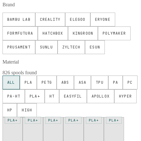
Brand
BAMBU LAB
CREALITY
ELEGOO
ERYONE
FORMFUTURA
HATCHBOX
KINGROON
POLYMAKER
PRUSAMENT
SUNLU
ZYLTECH
ESUN
Material
826 spools found
ALL
PLA
PETG
ABS
ASA
TPU
PA
PC
PA-HT
PLA+
HT
EASYFIL
APOLLOX
HYPER
HP
HIGH
PLA+
PLA+
PLA+
PLA+
PLA+
PLA+