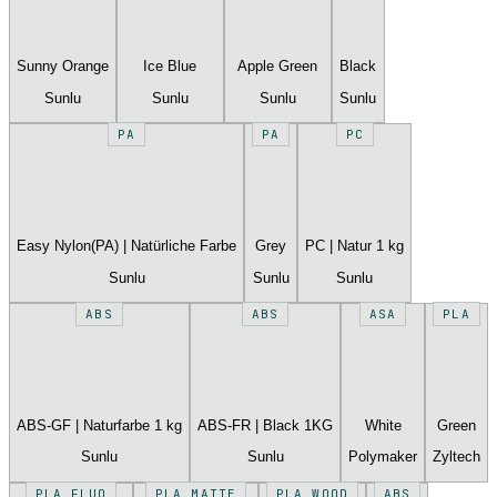
Sunny Orange
Ice Blue
Apple Green
Black
Sunlu
Sunlu
Sunlu
Sunlu
PA
PA
PC
Easy Nylon(PA) | Natürliche Farbe
Grey
PC | Natur 1 kg
Sunlu
Sunlu
Sunlu
ABS
ABS
ASA
PLA
ABS-GF | Naturfarbe 1 kg
ABS-FR | Black 1KG
White
Green
Sunlu
Sunlu
Polymaker
Zyltech
PLA FLUO
PLA MATTE
PLA WOOD
ABS