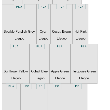
PLA
PLA
PLA
PLA
Sparkle Purplish Grey
Cyan
Cocoa Brown
Hot Pink
Elegoo
Elegoo
Elegoo
Elegoo
PLA
PLA
PLA
PLA
Sunflower Yellow
Cobalt Blue
Apple Green
Turquoise Green
Elegoo
Elegoo
Elegoo
Elegoo
PLA
PC
PC
PC
PC