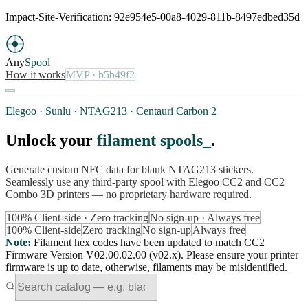
Impact-Site-Verification: 92e954e5-00a8-4029-811b-8497edbed35d
Any
Spool
How it works
MVP
· b5b49f2
Elegoo · Sunlu · NTAG213 · Centauri Carbon 2
Unlock your
filament spools
.
Generate custom NFC data for blank NTAG213 stickers.
Seamlessly use any third-party spool with Elegoo CC2 and CC2
Combo 3D printers — no proprietary hardware required.
100% Client-side · Zero tracking
No sign-up · Always free
100% Client-side
Zero tracking
No sign-up
Always free
Note
:
Filament hex codes have been updated to match CC2
Firmware Version V02.00.02.00 (v02.x). Please ensure your printer
firmware is up to date, otherwise, filaments may be misidentified.