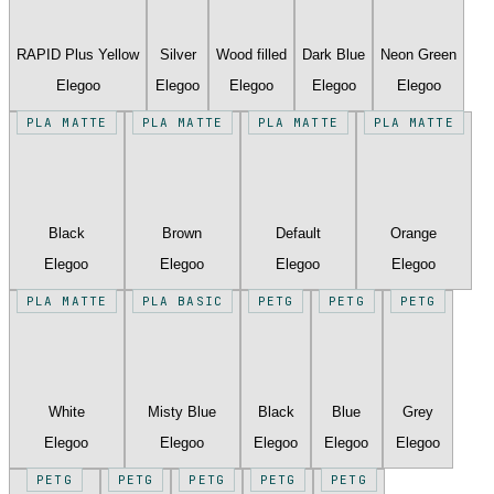
RAPID Plus Yellow
Silver
Wood filled
Dark Blue
Neon Green
Elegoo
Elegoo
Elegoo
Elegoo
Elegoo
PLA MATTE
PLA MATTE
PLA MATTE
PLA MATTE
Black
Brown
Default
Orange
Elegoo
Elegoo
Elegoo
Elegoo
PLA MATTE
PLA BASIC
PETG
PETG
PETG
White
Misty Blue
Black
Blue
Grey
Elegoo
Elegoo
Elegoo
Elegoo
Elegoo
PETG
PETG
PETG
PETG
PETG