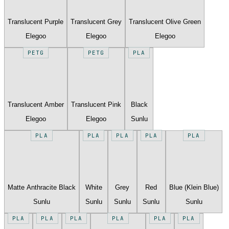
Translucent Purple
Translucent Grey
Translucent Olive Green
Elegoo
Elegoo
Elegoo
PETG
PETG
PLA
Translucent Amber
Translucent Pink
Black
Elegoo
Elegoo
Sunlu
PLA
PLA
PLA
PLA
PLA
Matte Anthracite Black
White
Grey
Red
Blue (Klein Blue)
Sunlu
Sunlu
Sunlu
Sunlu
Sunlu
PLA
PLA
PLA
PLA
PLA
PLA