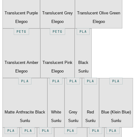
Translucent Purple
Translucent Grey
Translucent Olive Green
Elegoo
Elegoo
Elegoo
PETG
PETG
PLA
Translucent Amber
Translucent Pink
Black
Elegoo
Elegoo
Sunlu
PLA
PLA
PLA
PLA
PLA
Matte Anthracite Black
White
Grey
Red
Blue (Klein Blue)
Sunlu
Sunlu
Sunlu
Sunlu
Sunlu
PLA
PLA
PLA
PLA
PLA
PLA