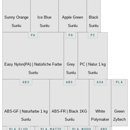
Sunny Orange
Ice Blue
Apple Green
Black
Sunlu
Sunlu
Sunlu
Sunlu
PA
PA
PC
Easy Nylon(PA) | Natürliche Farbe
Grey
PC | Natur 1 kg
Sunlu
Sunlu
Sunlu
ABS
ABS
ASA
PLA
ABS-GF | Naturfarbe 1 kg
ABS-FR | Black 1KG
White
Green
Sunlu
Sunlu
Polymaker
Zyltech
PLA FLUO
PLA MATTE
PLA WOOD
ABS