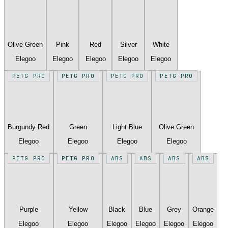
Olive Green
Pink
Red
Silver
White
Elegoo
Elegoo
Elegoo
Elegoo
Elegoo
PETG PRO
PETG PRO
PETG PRO
PETG PRO
Burgundy Red
Green
Light Blue
Olive Green
Elegoo
Elegoo
Elegoo
Elegoo
PETG PRO
PETG PRO
ABS
ABS
ABS
ABS
Purple
Yellow
Black
Blue
Grey
Orange
Elegoo
Elegoo
Elegoo
Elegoo
Elegoo
Elegoo