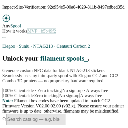
Impact-Site-Verification: 92e954e5-00a8-4029-811b-8497edbed35d
Any
Spool
How it works
MVP
· b5b49f2
Elegoo · Sunlu · NTAG213 · Centauri Carbon 2
Unlock your
filament spools
.
Generate custom NFC data for blank NTAG213 stickers.
Seamlessly use any third-party spool with Elegoo CC2 and CC2
Combo 3D printers — no proprietary hardware required.
100% Client-side · Zero tracking
No sign-up · Always free
100% Client-side
Zero tracking
No sign-up
Always free
Note
:
Filament hex codes have been updated to match CC2
Firmware Version V02.00.02.00 (v02.x). Please ensure your printer
firmware is up to date, otherwise, filaments may be misidentified.