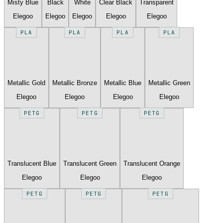
Misty Blue
Black
White
Clear Black
Transparent
Elegoo
Elegoo
Elegoo
Elegoo
Elegoo
PLA
PLA
PLA
PLA
Metallic Gold
Metallic Bronze
Metallic Blue
Metallic Green
Elegoo
Elegoo
Elegoo
Elegoo
PETG
PETG
PETG
Translucent Blue
Translucent Green
Translucent Orange
Elegoo
Elegoo
Elegoo
PETG
PETG
PETG