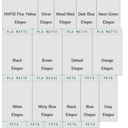
RAPID Plus Yellow
Silver
Wood filled
Dark Blue
Neon Green
Elegoo
Elegoo
Elegoo
Elegoo
Elegoo
PLA MATTE
PLA MATTE
PLA MATTE
PLA MATTE
Black
Brown
Default
Orange
Elegoo
Elegoo
Elegoo
Elegoo
PLA MATTE
PLA BASIC
PETG
PETG
PETG
White
Misty Blue
Black
Blue
Grey
Elegoo
Elegoo
Elegoo
Elegoo
Elegoo
PETG
PETG
PETG
PETG
PETG