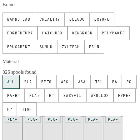
Brand
BAMBU LAB
CREALITY
ELEGOO
ERYONE
FORMFUTURA
HATCHBOX
KINGROON
POLYMAKER
PRUSAMENT
SUNLU
ZYLTECH
ESUN
Material
826 spools found
ALL
PLA
PETG
ABS
ASA
TPU
PA
PC
PA-HT
PLA+
HT
EASYFIL
APOLLOX
HYPER
HP
HIGH
PLA+
PLA+
PLA+
PLA+
PLA+
PLA+