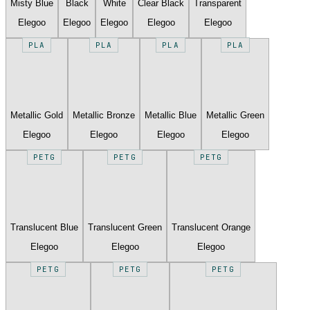
Misty Blue
Black
White
Clear Black
Transparent
Elegoo
Elegoo
Elegoo
Elegoo
Elegoo
PLA
PLA
PLA
PLA
Metallic Gold
Metallic Bronze
Metallic Blue
Metallic Green
Elegoo
Elegoo
Elegoo
Elegoo
PETG
PETG
PETG
Translucent Blue
Translucent Green
Translucent Orange
Elegoo
Elegoo
Elegoo
PETG
PETG
PETG