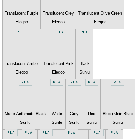
Translucent Purple
Translucent Grey
Translucent Olive Green
Elegoo
Elegoo
Elegoo
PETG
PETG
PLA
Translucent Amber
Translucent Pink
Black
Elegoo
Elegoo
Sunlu
PLA
PLA
PLA
PLA
PLA
Matte Anthracite Black
White
Grey
Red
Blue (Klein Blue)
Sunlu
Sunlu
Sunlu
Sunlu
Sunlu
PLA
PLA
PLA
PLA
PLA
PLA