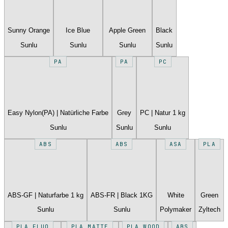
Sunny Orange
Ice Blue
Apple Green
Black
Sunlu
Sunlu
Sunlu
Sunlu
PA
PA
PC
Easy Nylon(PA) | Natürliche Farbe
Grey
PC | Natur 1 kg
Sunlu
Sunlu
Sunlu
ABS
ABS
ASA
PLA
ABS-GF | Naturfarbe 1 kg
ABS-FR | Black 1KG
White
Green
Sunlu
Sunlu
Polymaker
Zyltech
PLA FLUO
PLA MATTE
PLA WOOD
ABS