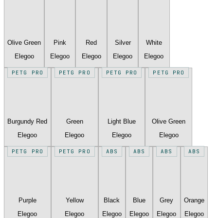
Olive Green
Pink
Red
Silver
White
Elegoo
Elegoo
Elegoo
Elegoo
Elegoo
PETG PRO
PETG PRO
PETG PRO
PETG PRO
Burgundy Red
Green
Light Blue
Olive Green
Elegoo
Elegoo
Elegoo
Elegoo
PETG PRO
PETG PRO
ABS
ABS
ABS
ABS
Purple
Yellow
Black
Blue
Grey
Orange
Elegoo
Elegoo
Elegoo
Elegoo
Elegoo
Elegoo