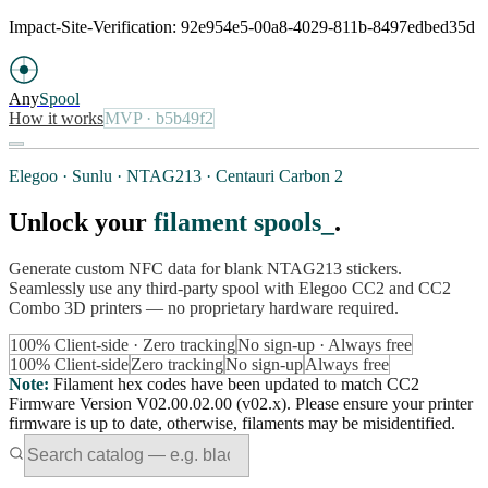
Impact-Site-Verification: 92e954e5-00a8-4029-811b-8497edbed35d
Any
Spool
How it works
MVP
· b5b49f2
Elegoo · Sunlu · NTAG213 · Centauri Carbon 2
Unlock your
filament spools
.
Generate custom NFC data for blank NTAG213 stickers.
Seamlessly use any third-party spool with Elegoo CC2 and CC2
Combo 3D printers — no proprietary hardware required.
100% Client-side · Zero tracking
No sign-up · Always free
100% Client-side
Zero tracking
No sign-up
Always free
Note
:
Filament hex codes have been updated to match CC2
Firmware Version V02.00.02.00 (v02.x). Please ensure your printer
firmware is up to date, otherwise, filaments may be misidentified.