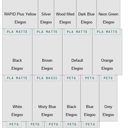
RAPID Plus Yellow
Silver
Wood filled
Dark Blue
Neon Green
Elegoo
Elegoo
Elegoo
Elegoo
Elegoo
PLA MATTE
PLA MATTE
PLA MATTE
PLA MATTE
Black
Brown
Default
Orange
Elegoo
Elegoo
Elegoo
Elegoo
PLA MATTE
PLA BASIC
PETG
PETG
PETG
White
Misty Blue
Black
Blue
Grey
Elegoo
Elegoo
Elegoo
Elegoo
Elegoo
PETG
PETG
PETG
PETG
PETG