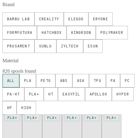
Brand
BAMBU LAB
CREALITY
ELEGOO
ERYONE
FORMFUTURA
HATCHBOX
KINGROON
POLYMAKER
PRUSAMENT
SUNLU
ZYLTECH
ESUN
Material
826 spools found
ALL
PLA
PETG
ABS
ASA
TPU
PA
PC
PA-HT
PLA+
HT
EASYFIL
APOLLOX
HYPER
HP
HIGH
PLA+
PLA+
PLA+
PLA+
PLA+
PLA+