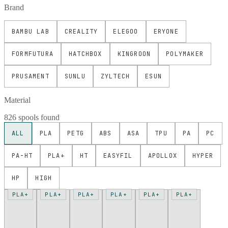
Brand
BAMBU LAB
CREALITY
ELEGOO
ERYONE
FORMFUTURA
HATCHBOX
KINGROON
POLYMAKER
PRUSAMENT
SUNLU
ZYLTECH
ESUN
Material
826 spools found
ALL
PLA
PETG
ABS
ASA
TPU
PA
PC
PA-HT
PLA+
HT
EASYFIL
APOLLOX
HYPER
HP
HIGH
PLA+
PLA+
PLA+
PLA+
PLA+
PLA+