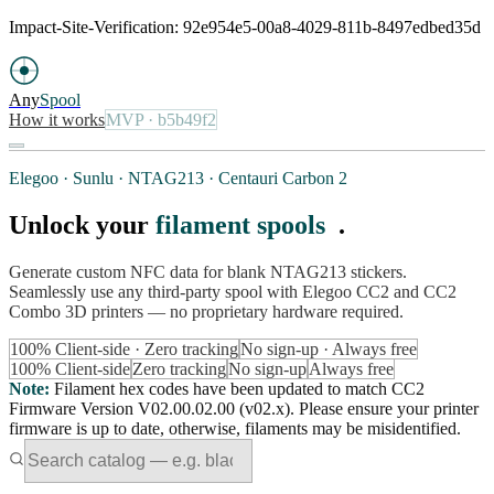
Impact-Site-Verification: 92e954e5-00a8-4029-811b-8497edbed35d
Any
Spool
How it works
MVP
· b5b49f2
Elegoo · Sunlu · NTAG213 · Centauri Carbon 2
Unlock your
filament spools
.
Generate custom NFC data for blank NTAG213 stickers.
Seamlessly use any third-party spool with Elegoo CC2 and CC2
Combo 3D printers — no proprietary hardware required.
100% Client-side · Zero tracking
No sign-up · Always free
100% Client-side
Zero tracking
No sign-up
Always free
Note
:
Filament hex codes have been updated to match CC2
Firmware Version V02.00.02.00 (v02.x). Please ensure your printer
firmware is up to date, otherwise, filaments may be misidentified.