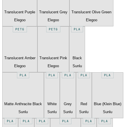
Translucent Purple
Translucent Grey
Translucent Olive Green
Elegoo
Elegoo
Elegoo
PETG
PETG
PLA
Translucent Amber
Translucent Pink
Black
Elegoo
Elegoo
Sunlu
PLA
PLA
PLA
PLA
PLA
Matte Anthracite Black
White
Grey
Red
Blue (Klein Blue)
Sunlu
Sunlu
Sunlu
Sunlu
Sunlu
PLA
PLA
PLA
PLA
PLA
PLA