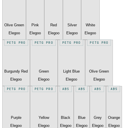
Olive Green
Pink
Red
Silver
White
Elegoo
Elegoo
Elegoo
Elegoo
Elegoo
PETG PRO
PETG PRO
PETG PRO
PETG PRO
Burgundy Red
Green
Light Blue
Olive Green
Elegoo
Elegoo
Elegoo
Elegoo
PETG PRO
PETG PRO
ABS
ABS
ABS
ABS
Purple
Yellow
Black
Blue
Grey
Orange
Elegoo
Elegoo
Elegoo
Elegoo
Elegoo
Elegoo