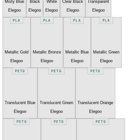
Misty Blue
Black
White
Clear Black
Transparent
Elegoo
Elegoo
Elegoo
Elegoo
Elegoo
PLA
PLA
PLA
PLA
Metallic Gold
Metallic Bronze
Metallic Blue
Metallic Green
Elegoo
Elegoo
Elegoo
Elegoo
PETG
PETG
PETG
Translucent Blue
Translucent Green
Translucent Orange
Elegoo
Elegoo
Elegoo
PETG
PETG
PETG