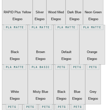
RAPID Plus Yellow
Silver
Wood filled
Dark Blue
Neon Green
Elegoo
Elegoo
Elegoo
Elegoo
Elegoo
PLA MATTE
PLA MATTE
PLA MATTE
PLA MATTE
Black
Brown
Default
Orange
Elegoo
Elegoo
Elegoo
Elegoo
PLA MATTE
PLA BASIC
PETG
PETG
PETG
White
Misty Blue
Black
Blue
Grey
Elegoo
Elegoo
Elegoo
Elegoo
Elegoo
PETG
PETG
PETG
PETG
PETG