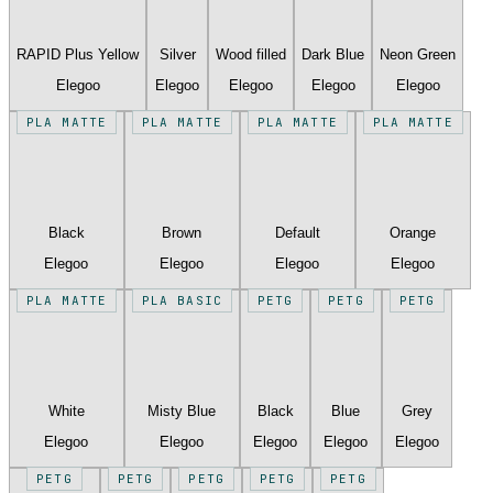
RAPID Plus Yellow
Silver
Wood filled
Dark Blue
Neon Green
Elegoo
Elegoo
Elegoo
Elegoo
Elegoo
PLA MATTE
PLA MATTE
PLA MATTE
PLA MATTE
Black
Brown
Default
Orange
Elegoo
Elegoo
Elegoo
Elegoo
PLA MATTE
PLA BASIC
PETG
PETG
PETG
White
Misty Blue
Black
Blue
Grey
Elegoo
Elegoo
Elegoo
Elegoo
Elegoo
PETG
PETG
PETG
PETG
PETG