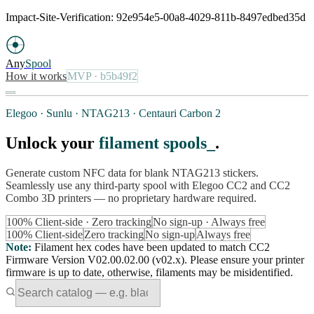
Impact-Site-Verification: 92e954e5-00a8-4029-811b-8497edbed35d
Any
Spool
How it works
MVP
· b5b49f2
Elegoo · Sunlu · NTAG213 · Centauri Carbon 2
Unlock your
filament spools
.
Generate custom NFC data for blank NTAG213 stickers.
Seamlessly use any third-party spool with Elegoo CC2 and CC2
Combo 3D printers — no proprietary hardware required.
100% Client-side · Zero tracking
No sign-up · Always free
100% Client-side
Zero tracking
No sign-up
Always free
Note
:
Filament hex codes have been updated to match CC2
Firmware Version V02.00.02.00 (v02.x). Please ensure your printer
firmware is up to date, otherwise, filaments may be misidentified.