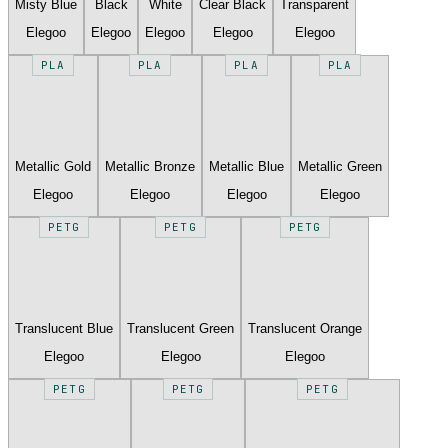
Misty Blue
Black
White
Clear Black
Transparent
Elegoo
Elegoo
Elegoo
Elegoo
Elegoo
PLA
PLA
PLA
PLA
Metallic Gold
Metallic Bronze
Metallic Blue
Metallic Green
Elegoo
Elegoo
Elegoo
Elegoo
PETG
PETG
PETG
Translucent Blue
Translucent Green
Translucent Orange
Elegoo
Elegoo
Elegoo
PETG
PETG
PETG