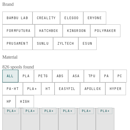
Brand
BAMBU LAB
CREALITY
ELEGOO
ERYONE
FORMFUTURA
HATCHBOX
KINGROON
POLYMAKER
PRUSAMENT
SUNLU
ZYLTECH
ESUN
Material
826 spools found
ALL
PLA
PETG
ABS
ASA
TPU
PA
PC
PA-HT
PLA+
HT
EASYFIL
APOLLOX
HYPER
HP
HIGH
PLA+
PLA+
PLA+
PLA+
PLA+
PLA+