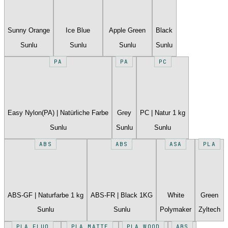
Sunny Orange
Ice Blue
Apple Green
Black
Sunlu
Sunlu
Sunlu
Sunlu
PA
PA
PC
Easy Nylon(PA) | Natürliche Farbe
Grey
PC | Natur 1 kg
Sunlu
Sunlu
Sunlu
ABS
ABS
ASA
PLA
ABS-GF | Naturfarbe 1 kg
ABS-FR | Black 1KG
White
Green
Sunlu
Sunlu
Polymaker
Zyltech
PLA FLUO
PLA MATTE
PLA WOOD
ABS