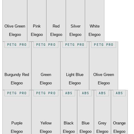
Olive Green
Pink
Red
Silver
White
Elegoo
Elegoo
Elegoo
Elegoo
Elegoo
PETG PRO
PETG PRO
PETG PRO
PETG PRO
Burgundy Red
Green
Light Blue
Olive Green
Elegoo
Elegoo
Elegoo
Elegoo
PETG PRO
PETG PRO
ABS
ABS
ABS
ABS
Purple
Yellow
Black
Blue
Grey
Orange
Elegoo
Elegoo
Elegoo
Elegoo
Elegoo
Elegoo