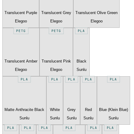
Translucent Purple
Translucent Grey
Translucent Olive Green
Elegoo
Elegoo
Elegoo
PETG
PETG
PLA
Translucent Amber
Translucent Pink
Black
Elegoo
Elegoo
Sunlu
PLA
PLA
PLA
PLA
PLA
Matte Anthracite Black
White
Grey
Red
Blue (Klein Blue)
Sunlu
Sunlu
Sunlu
Sunlu
Sunlu
PLA
PLA
PLA
PLA
PLA
PLA