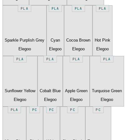
PLA
PLA
PLA
PLA
Sparkle Purplish Grey
Cyan
Cocoa Brown
Hot Pink
Elegoo
Elegoo
Elegoo
Elegoo
PLA
PLA
PLA
PLA
Sunflower Yellow
Cobalt Blue
Apple Green
Turquoise Green
Elegoo
Elegoo
Elegoo
Elegoo
PLA
PC
PC
PC
PC